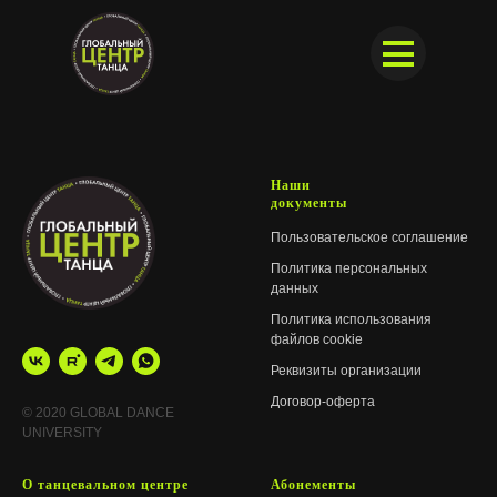
Наши
документы
Пользовательское соглашение
Политика персональных
данных
Детские группы
Детские группы
Политика использования
О нас
О нас
Направления
Направления
Цены
Цены
файлов cookie
+7 343 377-51-
Реквизиты организации
Мероприятия
Мероприятия
Расписание
Расписание
Филиалы
Филиалы
Летний лагерь
Летний лагерь
Договор-оферта
© 2020 GLOBAL DANCE
UNIVERSITY
О танцевальном центре
Абонементы