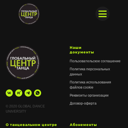
Наши
документы
Пользовательское соглашение
Политика персональных
данных
Детские группы
Детские группы
Политика использования
О нас
О нас
Направления
Направления
Цены
Цены
файлов cookie
+7 343 377-51-
Реквизиты организации
Мероприятия
Мероприятия
Расписание
Расписание
Филиалы
Филиалы
Летний лагерь
Летний лагерь
Договор-оферта
© 2020 GLOBAL DANCE
UNIVERSITY
О танцевальном центре
Абонементы