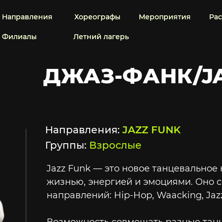
Направления
Направления
Хореографы
Хореографы
Мероприятия
Мероприятия
Ра
Ра
Филиалы
Филиалы
Летний лагерь
Летний лагерь
ДЖАЗ-ФАНК/J
Направления:
JAZZ FUNK
Группы:
Взрослые
Jazz Funk — это новое танцевальное
жизнью, энергией и эмоциями. Оно 
направлений: Hip-Hop, Waacking, Jaz