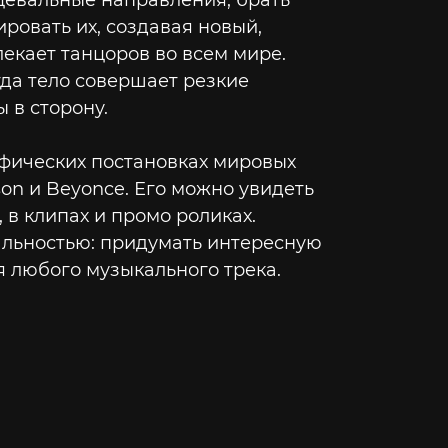
цевальные направления, брать
ровать их, создавая новый,
лекает танцоров во всем мире.
гда тело совершает резкие
 в сторону.
афических постановках мировых
son и Beyonce. Его можно увидеть
 в клипах и промо роликах.
альностью: придумать интересную
 любого музыкального трека.