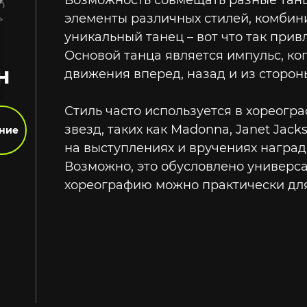
Возможность совмещать разные тан
элементы различных стилей, комбини
уникальный танец – вот что так прив
Основой танца является импульс, ко
Н
движения вперед, назад и из стороны
Стиль часто используется в хореогр
звезд, таких как Madonna, Janet Jack
ание
на выступлениях и вручениях наград,
Возможно, это обусловлено универс
хореографию можно практически для